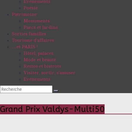
Evénements
Poésie
Patrimoine
Monuments
Parcs et Jardins
Sorties familles
Tourisme d’affaires
…et PARIS !
Hôtel, palaces
Mode et beauté
Restos et bistrots
Visiter, sortir, s’amuser
Evènements
Grand Prix Valdys-Multi50