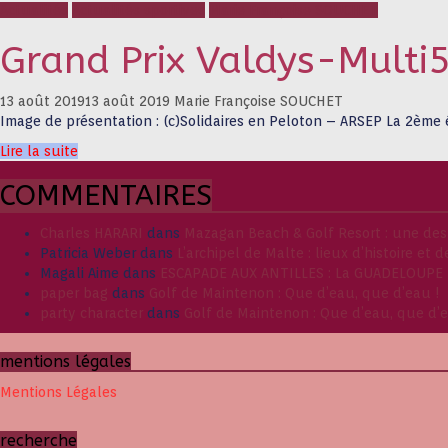
Actualités
Actualités sportives
Marie Françoise SOUCHET
Grand Prix Valdys-Multi
13 août 2019
13 août 2019
Marie Françoise SOUCHET
Image de présentation : (c)Solidaires en Peloton – ARSEP La 2ème 
Lire la suite
COMMENTAIRES
Charles HARARI
dans
Mazagan Beach & Golf Resort : une des
Patricia Weber
dans
L’archipel de Malte : lieux d’histoire et
Magali Aime
dans
ESCAPADE AUX ANTILLES : La GUADELOUPE
paper bag
dans
Golf de Maintenon : Que d’eau, que d’eau !
party character
dans
Golf de Maintenon : Que d’eau, que d’e
mentions légales
Mentions Légales
recherche