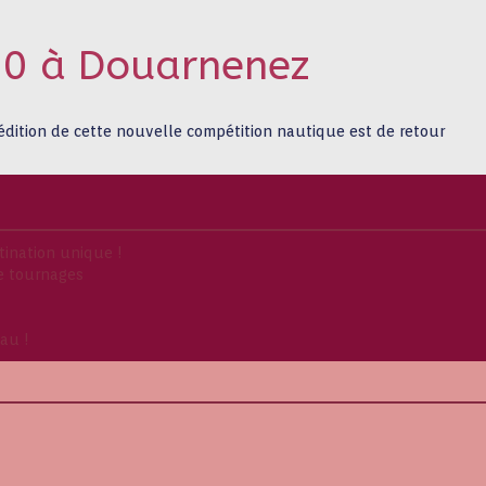
50 à Douarnenez
édition de cette nouvelle compétition nautique est de retour
tination unique !
 de tournages
au !