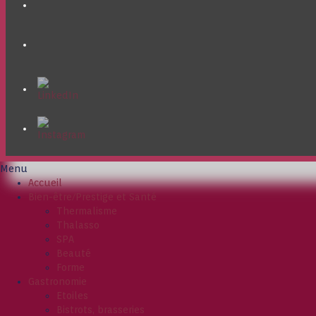
Menu
Accueil
Bien-être/Prestige et Santé
Thermalisme
Thalasso
SPA
Beauté
Forme
Gastronomie
Etoiles
Bistrots, brasseries