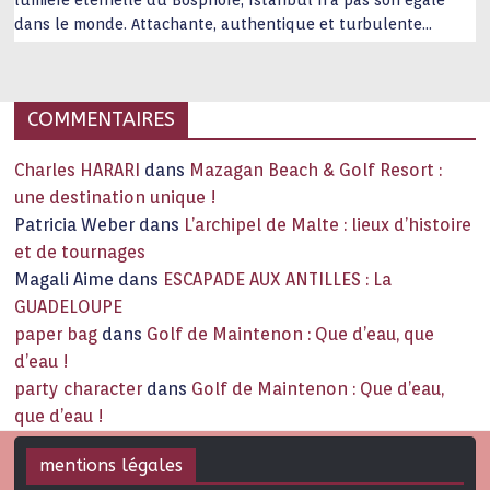
lumière éternelle du Bosphore, Istanbul n’a pas son égale
dans le monde. Attachante, authentique et turbulente
capitale historique Son look, sa culture, ses monuments, sa
joie de vivre étonnent. Exit … monotonie et
…
COMMENTAIRES
Charles HARARI
dans
Mazagan Beach & Golf Resort :
une destination unique !
Patricia Weber
dans
L’archipel de Malte : lieux d’histoire
et de tournages
Magali Aime
dans
ESCAPADE AUX ANTILLES : La
GUADELOUPE
paper bag
dans
Golf de Maintenon : Que d’eau, que
d’eau !
party character
dans
Golf de Maintenon : Que d’eau,
que d’eau !
mentions légales