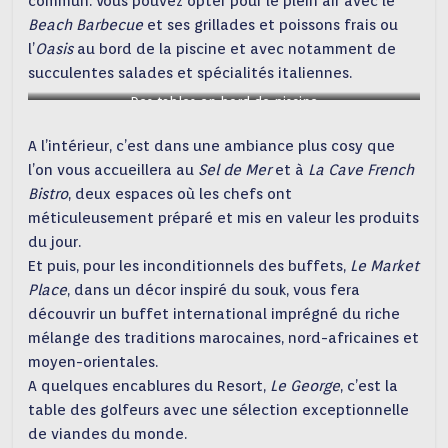
commun. Vous pouvez opter pour le plein air avec le
Beach Barbecue
et ses grillades et poissons frais ou
l’
Oasis
au bord de la piscine et avec notamment de
succulentes salades et spécialités italiennes.
Des tables en bord de piscine
A l’intérieur, c’est dans une ambiance plus cosy que
l’on vous accueillera au
Sel de Mer
et à
La Cave French
Bistro
, deux espaces où les chefs ont
méticuleusement préparé et mis en valeur les produits
du jour.
Et puis, pour les inconditionnels des buffets,
Le Market
Place
, dans un décor inspiré du souk, vous fera
découvrir un buffet international imprégné du riche
mélange des traditions marocaines, nord-africaines et
moyen-orientales.
A quelques encablures du Resort,
Le George
, c’est la
table des golfeurs avec une sélection exceptionnelle
de viandes du monde.