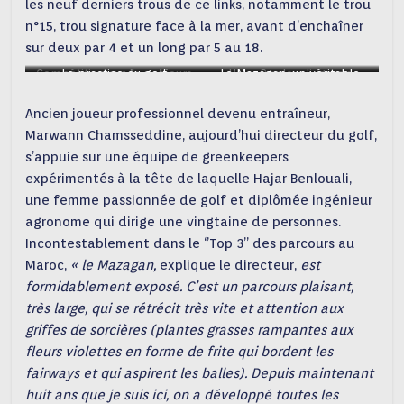
les neuf derniers trous de ce links, notamment le trou
n°15, trou signature face à la mer, avant d’enchaîner
sur deux par 4 et un long par 5 au 18.
Compétition sur le parcours
Le practice du golf
Le Mazagan, un véritable
Hajar Benlouali, green
du Mazagan
keeper du Mazagan
links
Ancien joueur professionnel devenu entraîneur,
Marwann Chamsseddine, aujourd’hui directeur du golf,
s’appuie sur une équipe de greenkeepers
expérimentés à la tête de laquelle Hajar Benlouali,
une femme passionnée de golf et diplômée ingénieur
agronome qui dirige une vingtaine de personnes.
Incontestablement dans le ‘’Top 3’’ des parcours au
Maroc,
« le Mazagan,
explique le directeur,
est
formidablement exposé. C’est un parcours plaisant,
très large, qui se rétrécit très vite et attention aux
griffes de sorcières (plantes grasses rampantes aux
fleurs violettes en forme de frite qui bordent les
fairways et qui aspirent les balles). Depuis maintenant
huit ans que je suis ici, on a développé toutes les