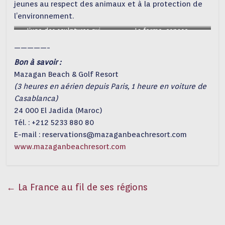
jeunes au respect des animaux et à la protection de
l’environnement.
L’une des sculptures qui
La ferme, espace
encadrent le Mazagan
pédagogique pour les
—————-
enfants
Bon à savoir :
Mazagan Beach & Golf Resort
(3 heures en aérien depuis Paris, 1 heure en voiture de
Casablanca)
24 000 El Jadida (Maroc)
Tél. : +212 5233 880 80
E-mail : reservations@mazaganbeachresort.com
www.mazaganbeachresort.com
←
La France au fil de ses régions