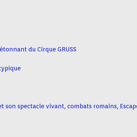
détonnant du Cirque GRUSS
atypique
e et son spectacle vivant, combats romains, Esc
t