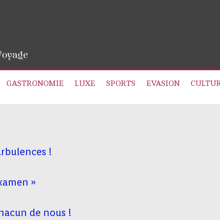
 Voyage
GASTRONOMIE
LUXE
SPORTS
EVASION
CULTU
rbulences !
examen »
hacun de nous !