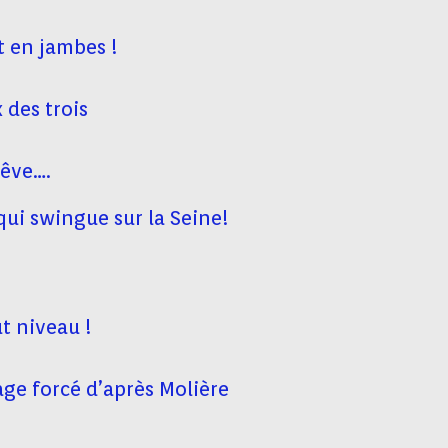
t en jambes !
 des trois
rêve….
qui swingue sur la Seine!
ut niveau !
age forcé d’après Molière