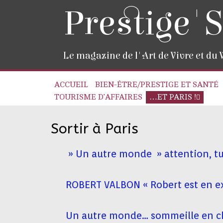
Prestige'S
Le magazine de l'Art de Vivre et du
ACCUEIL
BIEN-ÊTRE/PRESTIGE ET SANTÉ
TOURISME D’AFFAIRES
…ET PARIS !
Sortir à Paris
» Un autre monde » attention, tu
ROBERT VALBON « Robert est en 
Un autre monde… sommeille en c