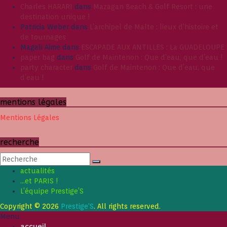
Charles HARARI
dans
Mazagan Beach & Golf Resort : une
destination unique !
Patricia Weber
dans
L’archipel de Malte : lieux d’histoire et
de tournages
Magali Aime
dans
ESCAPADE AUX ANTILLES : La GUADELOUPE
paper bag
dans
Golf de Maintenon : Que d’eau, que d’eau !
party character
dans
Golf de Maintenon : Que d’eau, que
d’eau !
mentions légales
Mentions Légales
recherche
actualités
…et PARIS !
L’équipe Prestige’S
Copyright © 2026
Prestige'S
. All rights reserved.
Menu
accueil