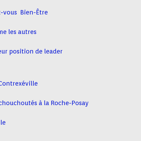
z-vous Bien-Être
me les autres
ur position de leader
Contrexéville
t chouchoutés à la Roche-Posay
le