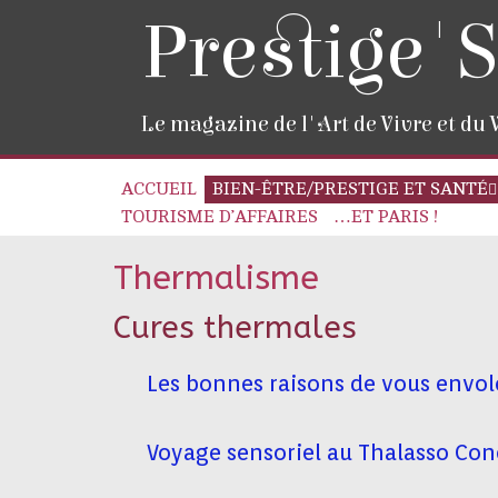
Prestige'S
Le magazine de l'Art de Vivre et du
ACCUEIL
BIEN-ÊTRE/PRESTIGE ET SANTÉ
TOURISME D’AFFAIRES
…ET PARIS !
Thermalisme
Cures thermales
Les bonnes raisons de vous envole
Voyage sensoriel au Thalasso Con