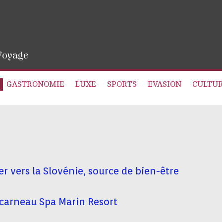
 Voyage
GASTRONOMIE
LUXE
SPORTS
EVASION
CULTU
r vers la Slovénie, source de bien-être
carneau Spa Marin Resort