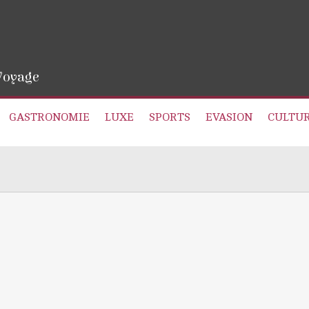
 Voyage
GASTRONOMIE
LUXE
SPORTS
EVASION
CULTU