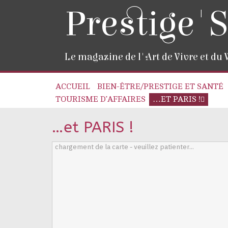
Prestige'S
Le magazine de l'Art de Vivre et du
ACCUEIL
BIEN-ÊTRE/PRESTIGE ET SANTÉ
TOURISME D’AFFAIRES
…ET PARIS !
…et PARIS !
chargement de la carte - veuillez patienter...