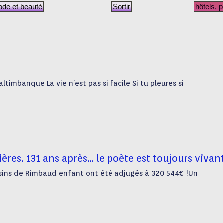
de et beauté
Sortir
hôtels, 
imbanque La vie n’est pas si facile Si tu pleures si
ères. 131 ans après… le poète est toujours vivan
ssins de Rimbaud enfant ont été adjugés à 320 544€ !Un