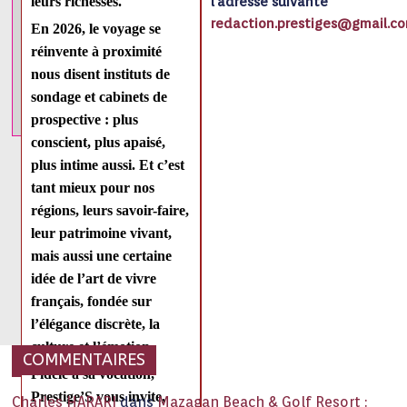
leurs richesses.
l’adresse suivante
redaction.prestiges@gmail.c
En 2026, le voyage se
réinvente à proximité
nous disent instituts de
sondage et cabinets de
prospective : plus
conscient, plus apaisé,
plus intime aussi. Et c’est
tant mieux pour nos
régions, leurs savoir-faire,
leur patrimoine vivant,
mais aussi une certaine
idée de l’art de vivre
français, fondée sur
l’élégance discrète, la
culture et l’émotion.
COMMENTAIRES
Fidèle à sa vocation,
Prestige’S
vous invite,
Charles HARARI
dans
Mazagan Beach & Golf Resort :