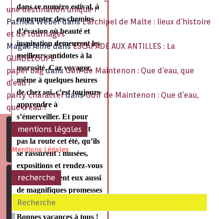
dans ce numéro estival, à
une destination unique !
emprunter des chemins
Patricia Weber
dans
L’archipel de Malte : lieux d’histoire
d’évasion où beauté et
et de tournages
inspiration demeurent les
Magali Aime
dans
ESCAPADE AUX ANTILLES : La
meilleurs antidotes à la
GUADELOUPE
morosité. Car voyager,
paper bag
dans
Golf de Maintenon : Que d’eau, que
même à quelques heures
d’eau !
de
chez soi, c’est toujours
party character
dans
Golf de Maintenon : Que d’eau,
apprendre à
que d’eau !
s’émerveiller. Et pour
ceux qui ne prendront
mentions légales
pas la route cet été, qu’ils
Mentions Légales
se rassurent : musées,
expositions et rendez-vous
recherche
culturels offrent eux aussi
de magnifiques promesses
d’évasion
intérieure.
Bonnes vacances à tous !