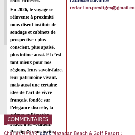
leurs richesses.
l’adresse suivante
redaction.prestiges@gmail.c
En 2026, le voyage se
réinvente à proximité
nous disent instituts de
sondage et cabinets de
prospective : plus
conscient, plus apaisé,
plus intime aussi. Et c’est
tant mieux pour nos
régions, leurs savoir-faire,
leur patrimoine vivant,
mais aussi une certaine
idée de l’art de vivre
français, fondée sur
l’élégance discrète, la
culture et l’émotion.
COMMENTAIRES
Fidèle à sa vocation,
Prestige’S
vous invite,
Charles HARARI
dans
Mazagan Beach & Golf Resort :