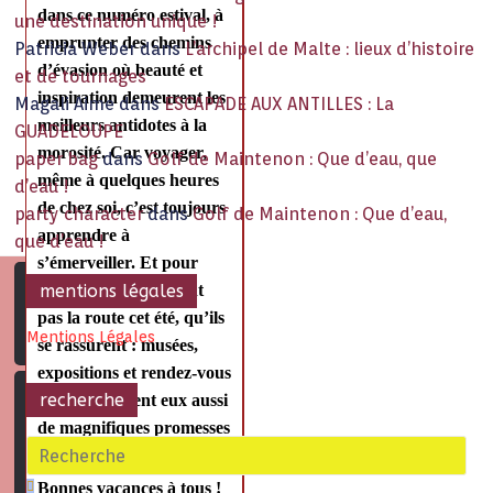
dans ce numéro estival, à
une destination unique !
emprunter des chemins
Patricia Weber
dans
L’archipel de Malte : lieux d’histoire
d’évasion où beauté et
et de tournages
inspiration demeurent les
Magali Aime
dans
ESCAPADE AUX ANTILLES : La
meilleurs antidotes à la
GUADELOUPE
morosité. Car voyager,
paper bag
dans
Golf de Maintenon : Que d’eau, que
même à quelques heures
d’eau !
de
chez soi, c’est toujours
party character
dans
Golf de Maintenon : Que d’eau,
apprendre à
que d’eau !
s’émerveiller. Et pour
ceux qui ne prendront
mentions légales
pas la route cet été, qu’ils
Mentions Légales
se rassurent : musées,
expositions et rendez-vous
recherche
culturels offrent eux aussi
de magnifiques promesses
d’évasion
intérieure.
Bonnes vacances à tous !