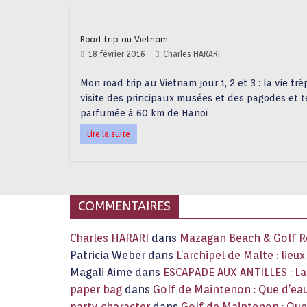
Road trip au Vietnam
18 février 2016
Charles HARARI
Mon road trip au Vietnam jour 1, 2 et 3 : la vie tré
visite des principaux musées et des pagodes et t
parfumée à 60 km de Hanoï
Lire la suite
COMMENTAIRES
Charles HARARI
dans
Mazagan Beach & Golf Re
Patricia Weber
dans
L’archipel de Malte : lieu
Magali Aime
dans
ESCAPADE AUX ANTILLES : 
paper bag
dans
Golf de Maintenon : Que d’eau
party character
dans
Golf de Maintenon : Que 