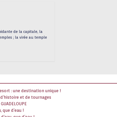
pidante de la capitale, la
emples ; la virée au temple
sort : une destination unique !
x d’histoire et de tournages
La GUADELOUPE
, que d’eau !
d’eau, que d’eau !