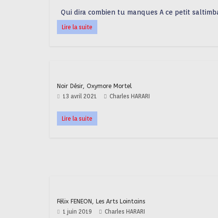
Qui dira combien tu manques A ce petit saltimbanq
Lire la suite
Noir Désir, Oxymore Mortel
13 avril 2021
Charles HARARI
Lire la suite
Félix FENEON, Les Arts Lointains
1 juin 2019
Charles HARARI