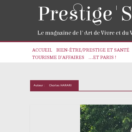
Prestige'S
Le magazine de l'Art de Vivre et du
ACCUEIL
BIEN-ÊTRE/PRESTIGE ET SANTÉ
TOURISME D’AFFAIRES
…ET PARIS !
Auteur :
Charles HARARI