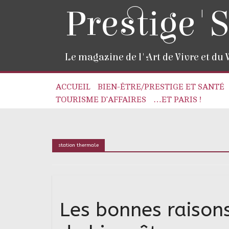
Prestige'S
Le magazine de l'Art de Vivre et du
ACCUEIL
BIEN-ÊTRE/PRESTIGE ET SANTÉ
TOURISME D’AFFAIRES
…ET PARIS !
station thermale
Les bonnes raisons