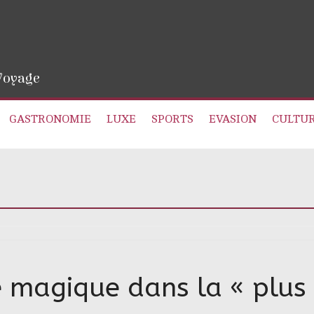
 Voyage
GASTRONOMIE
LUXE
SPORTS
EVASION
CULTU
magique dans la « plus p