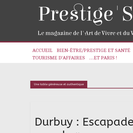
Prestige'S
Le magazine de l'Art de Vivre et du
ACCUEIL
BIEN-ÊTRE/PRESTIGE ET SANTÉ
TOURISME D’AFFAIRES
…ET PARIS !
Une table généreuse et authentique
Durbuy : Escapade 