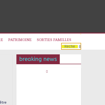
RE
PATRIMOINE
SORTIES FAMILLES
breaking news
être