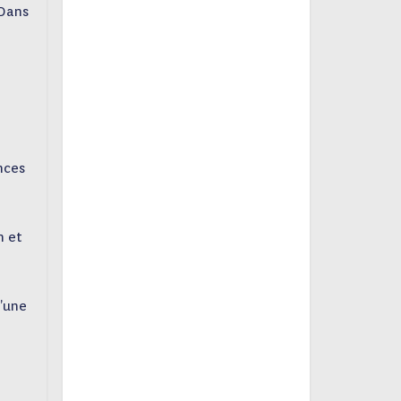
 Dans
nces
n et
d’une