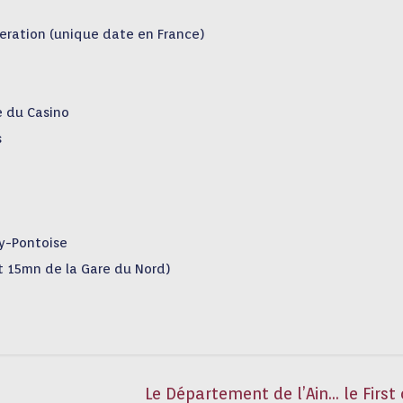
ration (unique date en France)
e du Casino
s
gy-Pontoise
jet 15mn de la Gare du Nord)
Le Département de l’Ain… le First