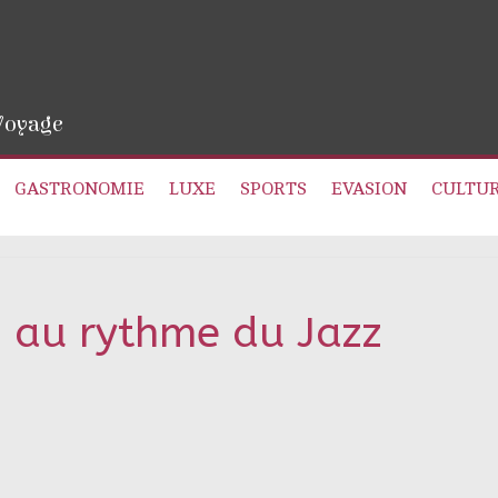
 Voyage
GASTRONOMIE
LUXE
SPORTS
EVASION
CULTU
 au rythme du Jazz