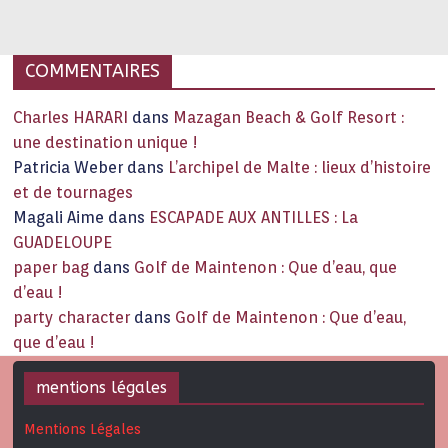
capitale historique Son look, sa culture, ses monuments, sa
joie de vivre étonnent. Exit … monotonie et
…
COMMENTAIRES
Charles HARARI
dans
Mazagan Beach & Golf Resort :
une destination unique !
Patricia Weber
dans
L’archipel de Malte : lieux d’histoire
et de tournages
Magali Aime
dans
ESCAPADE AUX ANTILLES : La
GUADELOUPE
paper bag
dans
Golf de Maintenon : Que d’eau, que
d’eau !
party character
dans
Golf de Maintenon : Que d’eau,
que d’eau !
mentions légales
Mentions Légales