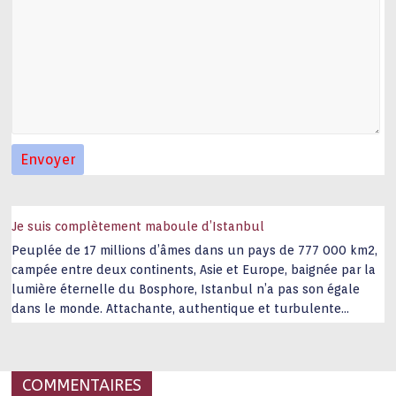
Je suis complètement maboule d’Istanbul
Peuplée de 17 millions d’âmes dans un pays de 777 000 km2,
campée entre deux continents, Asie et Europe, baignée par la
lumière éternelle du Bosphore, Istanbul n’a pas son égale
dans le monde. Attachante, authentique et turbulente
capitale historique Son look, sa culture, ses monuments, sa
joie de vivre étonnent. Exit … monotonie et
…
COMMENTAIRES