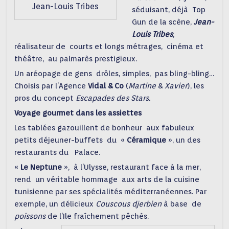
Jean-Louis Tribes
séduisant, déjà Top
Gun de la scène,
Jean-
Louis Tribes
,
réalisateur de courts et longs métrages, cinéma et
théâtre, au palmarès prestigieux.
Un aréopage de gens drôles, simples, pas bling-bling…
Choisis par l’Agence
Vidal & Co
(
Martine
&
Xavier
), les
pros du concept
Escapades des Stars.
Voyage gourmet dans les assiettes
Les tablées gazouillent de bonheur aux fabuleux
petits déjeuner-buffets du «
Céramique
», un des
restaurants du Palace.
«
Le Neptune
», à l’Ulysse, restaurant face à la mer,
rend un véritable hommage aux arts de la cuisine
tunisienne par ses spécialités méditerranéennes. Par
exemple, un délicieux
Couscous djerbien
à base de
poissons
de l’Ile fraîchement pêchés.