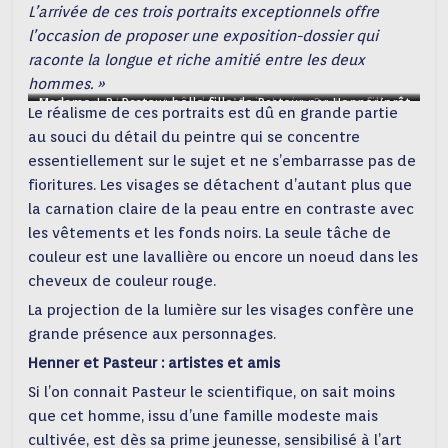
L’arrivée de ces trois portraits exceptionnels offre
l’occasion de proposer une exposition-dossier qui
raconte la longue et riche amitié entre les deux
hommes. »
Madame J-B. Pasteur belle fille de Pasteur par Henner/prêt
Pasteur par Henner/prêt du
Marie-Louise Pasteur, fille de
Le réalisme de ces portraits est dû en grande partie
Musée Pasteur
du Musée Pasteur
Pasteur par Henner/prêt du
au souci du détail du peintre qui se concentre
Musée Pasteur
essentiellement sur le sujet et ne s’embarrasse pas de
fioritures. Les visages se détachent d’autant plus que
la carnation claire de la peau entre en contraste avec
les vêtements et les fonds noirs. La seule tâche de
couleur est une lavallière ou encore un noeud dans les
cheveux de couleur rouge.
La projection de la lumière sur les visages confère une
grande présence aux personnages.
Henner et Pasteur : artistes et amis
Si l’on connait Pasteur le scientifique, on sait moins
que cet homme, issu d’une famille modeste mais
cultivée, est dès sa prime jeunesse, sensibilisé à l’art