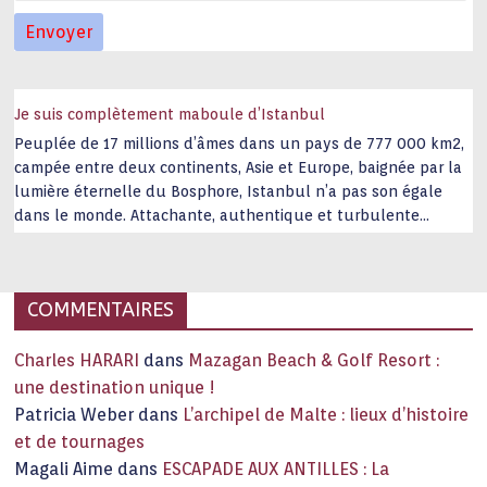
Je suis complètement maboule d’Istanbul
Peuplée de 17 millions d’âmes dans un pays de 777 000 km2,
campée entre deux continents, Asie et Europe, baignée par la
lumière éternelle du Bosphore, Istanbul n’a pas son égale
dans le monde. Attachante, authentique et turbulente
capitale historique Son look, sa culture, ses monuments, sa
joie de vivre étonnent. Exit … monotonie et
…
COMMENTAIRES
Charles HARARI
dans
Mazagan Beach & Golf Resort :
une destination unique !
Patricia Weber
dans
L’archipel de Malte : lieux d’histoire
et de tournages
Magali Aime
dans
ESCAPADE AUX ANTILLES : La