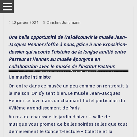
12 janvier 2024
Christine Jonemann
Une belle opportunité de (re)découvrir le musée Jean-
Jacques Henner s’offre à nous, grâce à une Exposition-
dossier qui raconte l’histoire de la longue amitié entre
Pasteur et Henner, au musée éponyme en
collaboration avec le musée de l’institut Pasteur.
Façade © Hartl-Meyer
© Nadar, Portrait de Jean-Jacques Henner, 1888,
Salle à manger © Hartl-Meyer
Salle Italie © Hartl-Meyer
Un musée intimiste
photographie, Paris, archives du musée national Jean-
Jacques Henner
On entre dans ce musée un peu comme on rentrerait à
la maison. On s’y sent bien. Le musée Jean-Jacques
Henner se love dans un charmant hôtel particulier du
XVIIéme arrondissement de Paris.
Au rez-de chaussée, le jardin d’hiver – salle de
musique vous promet de belles soirées telles que tout
dernièrement le Concert-lecture
«
Colette et la