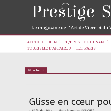
Prestige'S
Le magazine de l'Art de Vivre et du
ACCUEIL
BIEN-ÊTRE/PRESTIGE ET SANTÉ
TOURISME D’AFFAIRES
…ET PARIS !
DJ the Parakit
Glisse en cœur pou
15 février 2017
Marie Françoise SOUCHET