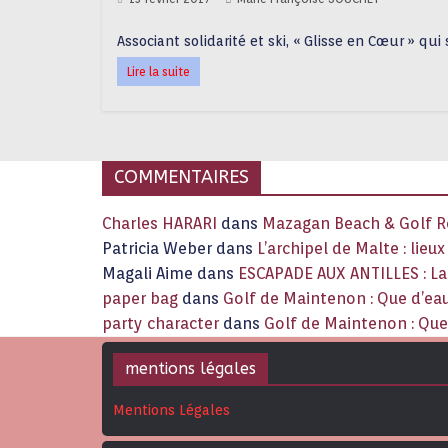
Associant solidarité et ski, « Glisse en Cœur » q
Lire la suite
COMMENTAIRES
Charles HARARI
dans
Mazagan Beach & Golf Re
Patricia Weber
dans
L’archipel de Malte : lieu
Magali Aime
dans
ESCAPADE AUX ANTILLES : 
paper bag
dans
Golf de Maintenon : Que d’eau
party character
dans
Golf de Maintenon : Que 
mentions légales
Mentions Légales