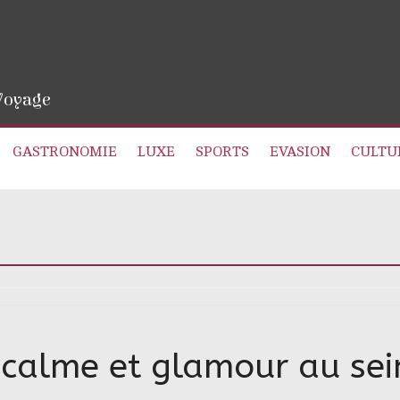
 Voyage
GASTRONOMIE
LUXE
SPORTS
EVASION
CULTU
, calme et glamour au sei