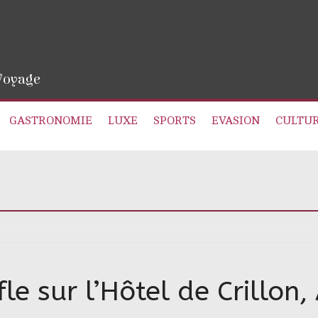
 Voyage
GASTRONOMIE
LUXE
SPORTS
EVASION
CULTU
fle sur l’Hôtel de Crillo