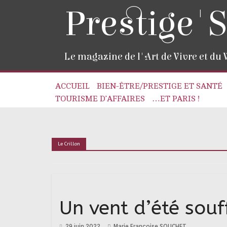
Prestige'S
Le magazine de l'Art de Vivre et du
ACCUEIL
BIEN-ÊTRE/PRESTIGE ET SANTÉ
TOURISME D’AFFAIRES
…ET PARIS !
Le Crillon
Un vent d’été souf
29 juin 2022
Marie Françoise SOUCHET