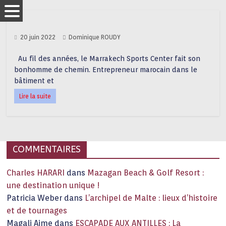
20 juin 2022
Dominique ROUDY
Au fil des années, le Marrakech Sports Center fait son
bonhomme de chemin. Entrepreneur marocain dans le
bâtiment et
Lire la suite
COMMENTAIRES
Charles HARARI
dans
Mazagan Beach & Golf Resort :
une destination unique !
Patricia Weber
dans
L’archipel de Malte : lieux d’histoire
et de tournages
Magali Aime
dans
ESCAPADE AUX ANTILLES : La