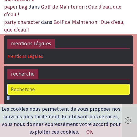
paper bag
dans
Golf de Maintenon : Que d’eau, que
d’eau !
party character
dans
Golf de Maintenon : Que d’eau,
que d’eau !
mentions légales
Mentions Légales
recherche
Les cookies nous permettent de vous proposer nos
actualités
…et PARIS !
L’équipe Prestige’S
services plus facilement. En utilisant nos services,
Copyright © 2026
Prestige'S
. All rights reserved.
vous nous donnez expressément votre accord pour
exploiter ces cookies.
OK