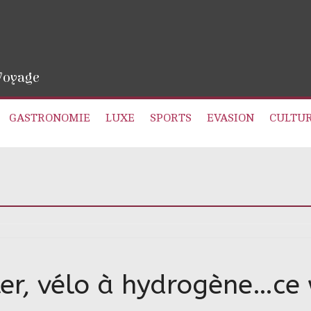
 Voyage
GASTRONOMIE
LUXE
SPORTS
EVASION
CULTU
oter, vélo à hydrogène…ce