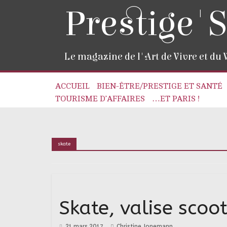
Prestige'S
Le magazine de l'Art de Vivre et du
ACCUEIL
BIEN-ÊTRE/PRESTIGE ET SANTÉ
TOURISME D’AFFAIRES
…ET PARIS !
skate
Skate, valise sco
21 mars 2017
Christine Jonemann