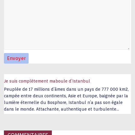
Je suis complètement maboule d’Istanbul
Peuplée de 17 millions d’âmes dans un pays de 777 000 km2,
campée entre deux continents, Asie et Europe, baignée par la
lumière éternelle du Bosphore, Istanbul n’a pas son égale
dans le monde. Attachante, authentique et turbulente
capitale historique Son look, sa culture, ses monuments, sa
joie de vivre étonnent. Exit … monotonie et
…