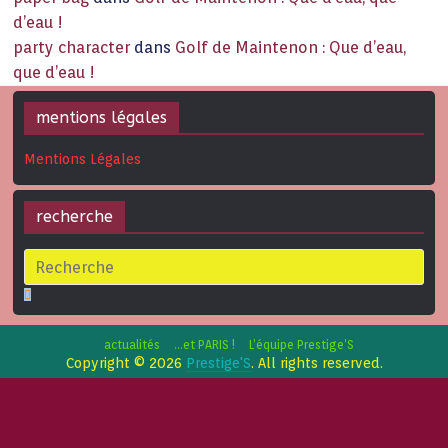
d’eau !
party character
dans
Golf de Maintenon : Que d’eau,
que d’eau !
mentions légales
Mentions Légales
recherche
actualités
…et PARIS !
L’équipe Prestige’S
Copyright © 2026
Prestige'S
. All rights reserved.