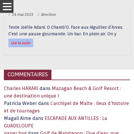
24 mai 2023
direction
Texte Joëlle Adani. O Chamb’O. Face aux Aiguilles d’Arves.
C’est une pause gourmande. Un bar. En plein air. On y
Lire la suite
COMMENTAIRES
Charles HARARI
dans
Mazagan Beach & Golf Resort :
une destination unique !
Patricia Weber
dans
L’archipel de Malte : lieux d’histoire
et de tournages
Magali Aime
dans
ESCAPADE AUX ANTILLES : La
GUADELOUPE
paper bag
dans
Golf de Maintenon : Que d’eau, que