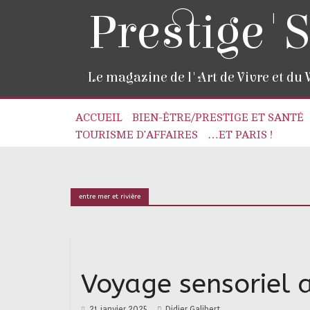
Prestige'S
Le magazine de l'Art de Vivre et du
ACCUEIL
BIEN-ÊTRE/PRESTIGE ET SANTÉ
TOURISME D’AFFAIRES
…ET PARIS !
entre mer et rivière
Voyage sensoriel 
21 janvier 2025
Didier Galibert