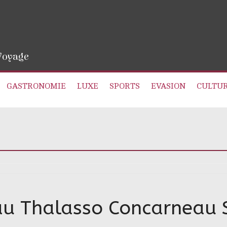
 Voyage
GASTRONOMIE
LUXE
SPORTS
EVASION
CULTU
au Thalasso Concarneau 