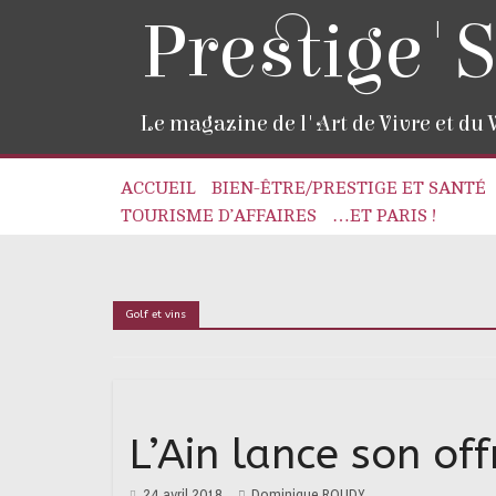
Prestige'S
Le magazine de l'Art de Vivre et du
ACCUEIL
BIEN-ÊTRE/PRESTIGE ET SANTÉ
TOURISME D’AFFAIRES
…ET PARIS !
Golf et vins
L’Ain lance son off
24 avril 2018
Dominique ROUDY