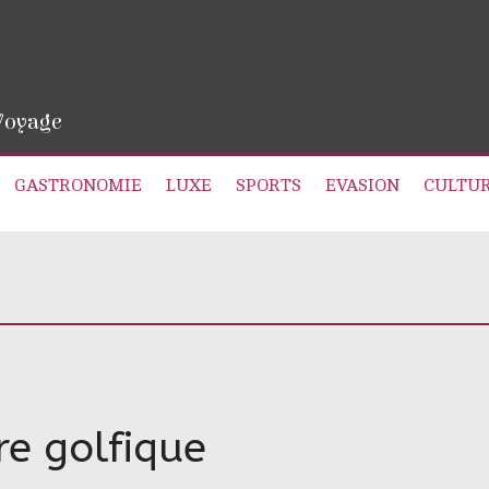
 Voyage
GASTRONOMIE
LUXE
SPORTS
EVASION
CULTU
re golfique