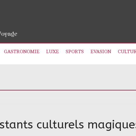
 Voyage
GASTRONOMIE
LUXE
SPORTS
EVASION
CULTU
instants culturels magique