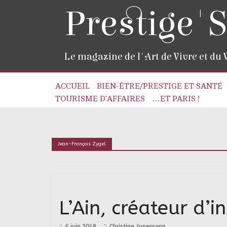
Prestige'S
Le magazine de l'Art de Vivre et du
ACCUEIL
BIEN-ÊTRE/PRESTIGE ET SANTÉ
TOURISME D’AFFAIRES
…ET PARIS !
Jean-François Zygel
L’Ain, créateur d’
6 juin 2018
Christine Jonemann