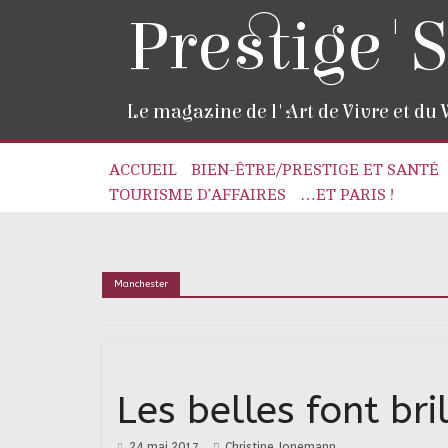
Prestige'S
Le magazine de l'Art de Vivre et du
ACCUEIL
BIEN-ÊTRE/PRESTIGE ET SANTÉ
TOURISME D’AFFAIRES
…ET PARIS !
Manchester
Les belles font bri
24 mai 2017
Christine Jonemann