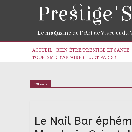
Prestige'S
Le magazine de l'Art de Vivre et du
ACCUEIL
BIEN-ÊTRE/PRESTIGE ET SANTÉ
TOURISME D’AFFAIRES
…ET PARIS !
manucure
Le Nail Bar éphémè