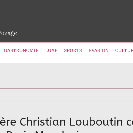
 Voyage
GASTRONOMIE
LUXE
SPORTS
EVASION
CULTU
re Christian Louboutin cé