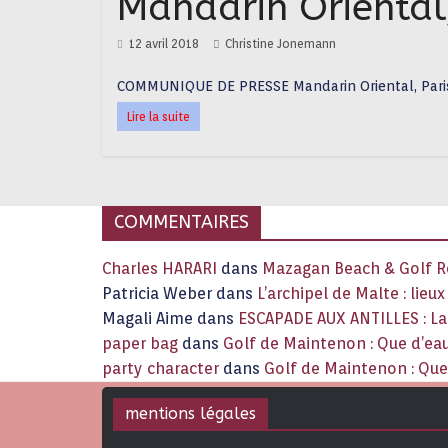
Mandarin Oriental
12 avril 2018
Christine Jonemann
COMMUNIQUE DE PRESSE Mandarin Oriental, Paris a
Lire la suite
COMMENTAIRES
Charles HARARI
dans
Mazagan Beach & Golf Re
Patricia Weber
dans
L’archipel de Malte : lieu
Magali Aime
dans
ESCAPADE AUX ANTILLES : 
paper bag
dans
Golf de Maintenon : Que d’eau
party character
dans
Golf de Maintenon : Que 
mentions légales