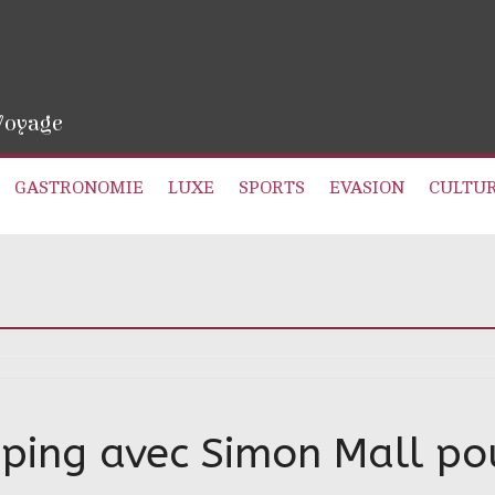
 Voyage
GASTRONOMIE
LUXE
SPORTS
EVASION
CULTU
ping avec Simon Mall pou