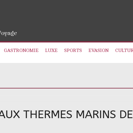
 Voyage
GASTRONOMIE
LUXE
SPORTS
EVASION
CULTU
 AUX THERMES MARINS D