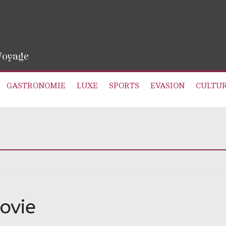
 Voyage
GASTRONOMIE
LUXE
SPORTS
EVASION
CULTU
ovie