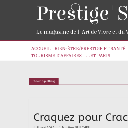
Prestige'S
Le magazine de l'Art de Vivre et du
ACCUEIL
BIEN-ÊTRE/PRESTIGE ET SANTÉ
TOURISME D’AFFAIRES
…ET PARIS !
Steven Spielberg
Craquez pour Crac
8 mai 2019
Martine GUILCHER