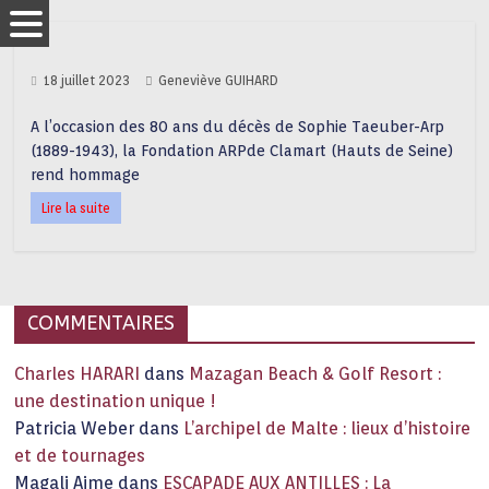
18 juillet 2023
Geneviève GUIHARD
A l’occasion des 80 ans du décès de Sophie Taeuber-Arp
(1889-1943), la Fondation ARPde Clamart (Hauts de Seine)
rend hommage
Lire la suite
COMMENTAIRES
Charles HARARI
dans
Mazagan Beach & Golf Resort :
une destination unique !
Patricia Weber
dans
L’archipel de Malte : lieux d’histoire
et de tournages
Magali Aime
dans
ESCAPADE AUX ANTILLES : La