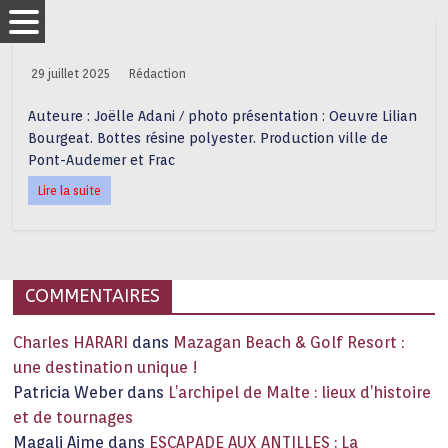
29 juillet 2025
Rédaction
Auteure : Joëlle Adani / photo présentation : Oeuvre Lilian
Bourgeat. Bottes résine polyester. Production ville de
Pont-Audemer et Frac
Lire la suite
COMMENTAIRES
Charles HARARI
dans
Mazagan Beach & Golf Resort :
une destination unique !
Patricia Weber
dans
L’archipel de Malte : lieux d’histoire
et de tournages
Magali Aime
dans
ESCAPADE AUX ANTILLES : La