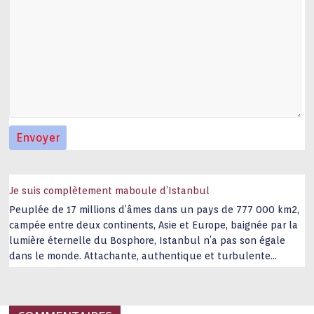
Je suis complètement maboule d’Istanbul
Peuplée de 17 millions d’âmes dans un pays de 777 000 km2,
campée entre deux continents, Asie et Europe, baignée par la
lumière éternelle du Bosphore, Istanbul n’a pas son égale
dans le monde. Attachante, authentique et turbulente
capitale historique Son look, sa culture, ses monuments, sa
joie de vivre étonnent. Exit … monotonie et
…