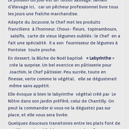
Le poisson du jour est un
Turbot sauvage
. Jamais
d’élevage ici, car un pêcheur professionnel livre tous
les jours une fraîche marchandise.
Adepte du
locavore
, le Chef met les produits
franciliens à l’honneur. Choux- fleurs, topinambours,
salsifis, carte de vieux légumes oubliés : le Chef en a
fait une spécialité. Il a son fournisseur de légumes à
Pontoise toute proche.
En dessert, la Bûche de Noël baptisé
« Labyrinthe
»
crée la surprise. Un bel exercice en pâtisserie pour
Joachim, le Chef pâtissier. Peu sucrée, toute en
finesse, verte comme le végétal, elle se dégusterait
même sans appétit.
Elle évoque si bien le labyrinthe végétal créé par Le
Nôtre dans son jardin préféré, celui de Chantilly. On
peut la commander si vous ne la dégustez pas sur
place, et elle vous sera livrée.
Quelques douceurs transitoires entre les plats font de