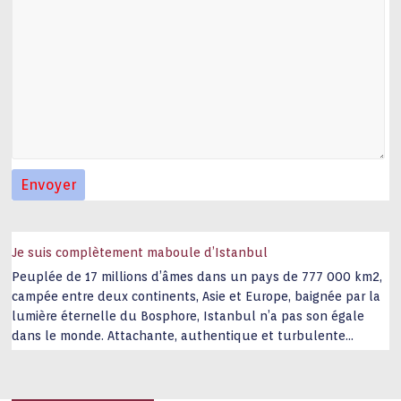
Je suis complètement maboule d’Istanbul
Peuplée de 17 millions d’âmes dans un pays de 777 000 km2,
campée entre deux continents, Asie et Europe, baignée par la
lumière éternelle du Bosphore, Istanbul n’a pas son égale
dans le monde. Attachante, authentique et turbulente
capitale historique Son look, sa culture, ses monuments, sa
joie de vivre étonnent. Exit … monotonie et
…