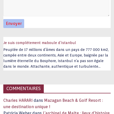
Je suis complètement maboule d’Istanbul
Peuplée de 17 millions d’âmes dans un pays de 777 000 km2,
campée entre deux continents, Asie et Europe, baignée par la
lumière éternelle du Bosphore, Istanbul n’a pas son égale
dans le monde. Attachante, authentique et turbulente
capitale historique Son look, sa culture, ses monuments, sa
joie de vivre étonnent. Exit … monotonie et
…
COMMENTAIRES
Charles HARARI
dans
Mazagan Beach & Golf Resort :
une destination unique !
Patricia Weber
dans
L’archipel de Malte : lieux d’histoire