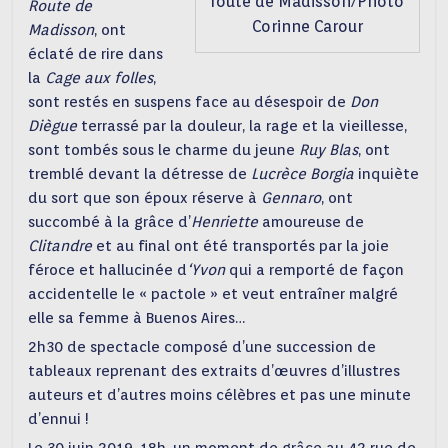
route de Madisson/Photo
Route de
Corinne Carour
Madisson
, ont
éclaté de rire dans
la
Cage aux folles
,
sont restés en suspens face au désespoir de
Don
Diègue
terrassé par la douleur, la rage et la vieillesse,
sont tombés sous le charme du jeune
Ruy Blas
, ont
tremblé devant la détresse de
Lucrèce Borgia
inquiète
du sort que son époux réserve à
Gennaro
, ont
succombé à la grâce d’
Henriette
amoureuse de
Clitandre
et au final ont été transportés par la joie
féroce et hallucinée d
‘Yvon
qui a remporté de façon
accidentelle le « pactole » et veut entraîner malgré
elle sa femme à Buenos Aires…
2h30 de spectacle composé d’une succession de
tableaux reprenant des extraits d’œuvres d’illustres
auteurs et d’autres moins célèbres et pas une minute
d’ennui !