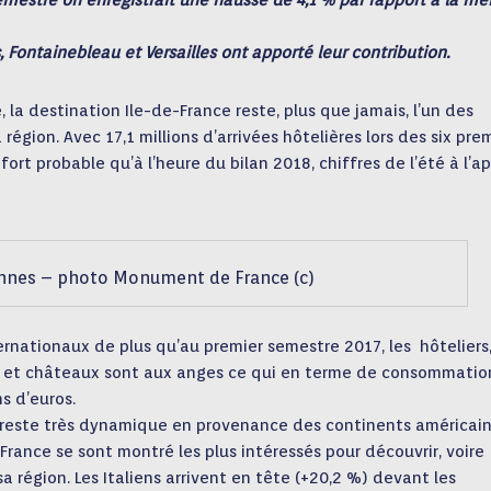
mestre on enregistrait une hausse de 4,1 % par rapport à la m
, Fontainebleau et Versailles ont apporté leur contribution.
 la destination Ile-de-France reste, plus que jamais, l’un des
ion. Avec 17,1 millions d’arrivées hôtelières lors des six pre
 fort probable qu’à l’heure du bilan 2018, chiffres de l’été à l’ap
nnes – photo Monument de France (c)
ernationaux de plus qu’au premier semestre 2017, les hôteliers,
es et châteaux sont aux anges ce qui en terme de consommatio
s d’euros.
e reste très dynamique en provenance des continents américain
a France se sont montré les plus intéressés pour découvrir, voire
sa région. Les Italiens arrivent en tête (+20,2 %) devant les