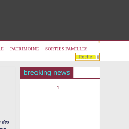
RE
PATRIMOINE
SORTIES FAMILLES
breaking news
e des