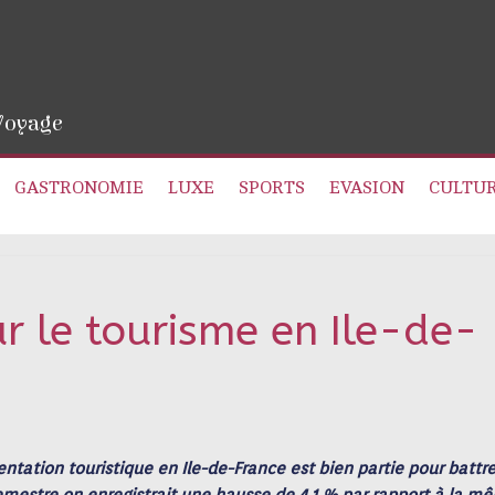
 Voyage
GASTRONOMIE
LUXE
SPORTS
EVASION
CULTU
r le tourisme en Ile-de-
ntation touristique en Ile-de-France est bien partie pour battr