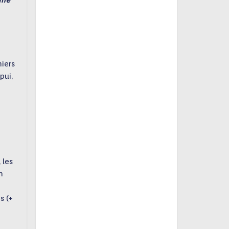
ême
miers
pui,
 les
n
s (+