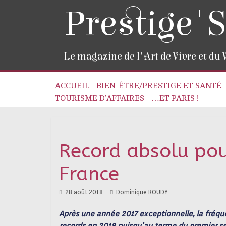
Prestige'S
Le magazine de l'Art de Vivre et du
ACCUEIL
BIEN-ÊTRE/PRESTIGE ET SANTÉ
TOURISME D’AFFAIRES
…ET PARIS !
Record absolu pou
France
28 août 2018
Dominique ROUDY
Après une année 2017 exceptionnelle, la fréque