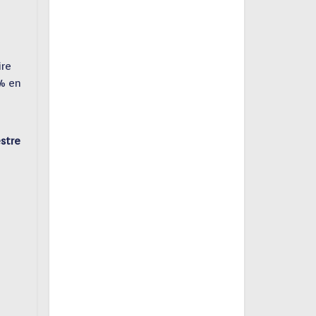
ire
 % en
stre