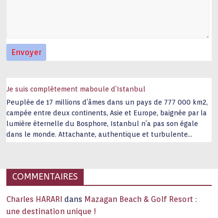
Je suis complètement maboule d’Istanbul
Peuplée de 17 millions d’âmes dans un pays de 777 000 km2,
campée entre deux continents, Asie et Europe, baignée par la
lumière éternelle du Bosphore, Istanbul n’a pas son égale
dans le monde. Attachante, authentique et turbulente
capitale historique Son look, sa culture, ses monuments, sa
joie de vivre étonnent. Exit … monotonie et
…
COMMENTAIRES
Charles HARARI
dans
Mazagan Beach & Golf Resort :
une destination unique !