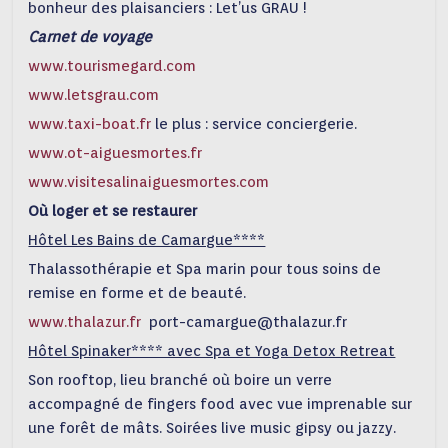
bonheur des plaisanciers : Let’us GRAU !
Carnet de voyage
www.tourismegard.com
www.letsgrau.com
www.taxi-boat.fr
le plus : service conciergerie.
www.ot-aiguesmortes.fr
www.visitesalinaiguesmortes.com
Où loger et se restaurer
Hôtel Les Bains de Camargue****
Thalassothérapie et Spa marin pour tous soins de
remise en forme et de beauté.
www.thalazur.fr
port-camargue@thalazur.fr
Hôtel Spinaker**** avec Spa et Yoga Detox Retreat
Son rooftop, lieu branché où boire un verre
accompagné de fingers food avec vue imprenable sur
une forêt de mâts. Soirées live music gipsy ou jazzy.