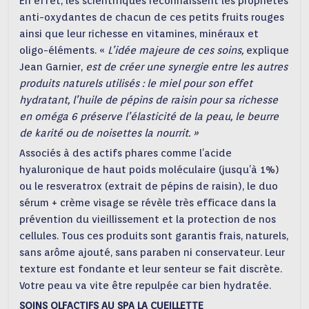
En effet, les scientifiques reconnaissent les propriétés
anti-oxydantes de chacun de ces petits fruits rouges
ainsi que leur richesse en vitamines, minéraux et
oligo-éléments. «
L’idée majeure de ces soins,
explique
Jean Garnier,
est de créer une synergie entre les autres
produits naturels utilisés : le miel pour son effet
hydratant, l’huile de pépins de raisin pour sa richesse
en oméga 6 préserve l’élasticité de la peau, le beurre
de karité ou de noisettes la nourrit. »
Associés à des actifs phares comme l’acide
hyaluronique de haut poids moléculaire (jusqu’à 1%)
ou le resveratrox (extrait de pépins de raisin), le duo
sérum + crème visage se révèle très efficace dans la
prévention du vieillissement et la protection de nos
cellules. Tous ces produits sont garantis frais, naturels,
sans arôme ajouté, sans paraben ni conservateur. Leur
texture est fondante et leur senteur se fait discrète.
Votre peau va vite être repulpée car bien hydratée.
SOINS OLFACTIFS AU SPA LA CUEILLETTE