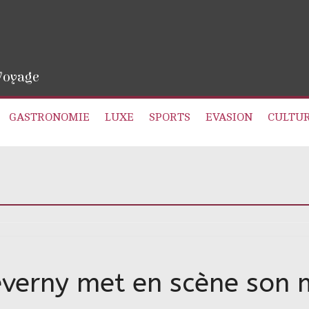
 Voyage
GASTRONOMIE
LUXE
SPORTS
EVASION
CULTU
verny met en scène son m