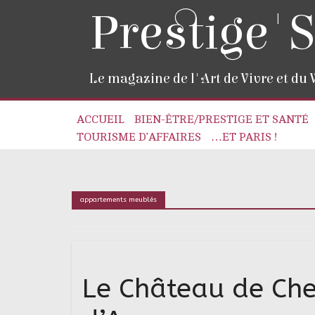
Prestige'S
Le magazine de l'Art de Vivre et du
ACCUEIL
BIEN-ÊTRE/PRESTIGE ET SANTÉ
TOURISME D’AFFAIRES
…ET PARIS !
appartements meublés
Le Château de Che