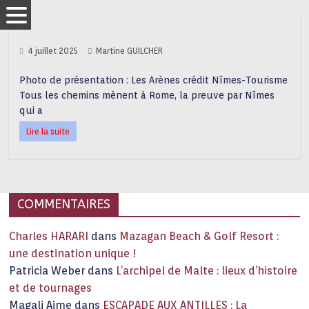
4 juillet 2025
Martine GUILCHER
Photo de présentation : Les Arènes crédit Nîmes-Tourisme
Tous les chemins mènent à Rome, la preuve par Nîmes
qui a
Lire la suite
COMMENTAIRES
Charles HARARI
dans
Mazagan Beach & Golf Resort :
une destination unique !
Patricia Weber
dans
L’archipel de Malte : lieux d’histoire
et de tournages
Magali Aime
dans
ESCAPADE AUX ANTILLES : La