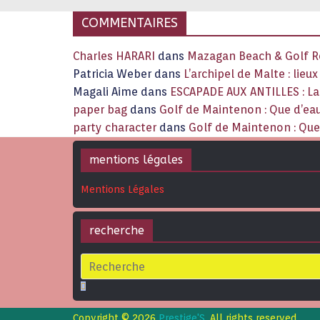
COMMENTAIRES
Charles HARARI
dans
Mazagan Beach & Golf Re
Patricia Weber
dans
L’archipel de Malte : lieu
Magali Aime
dans
ESCAPADE AUX ANTILLES : 
paper bag
dans
Golf de Maintenon : Que d’eau
party character
dans
Golf de Maintenon : Que 
mentions légales
Mentions Légales
recherche
Copyright © 2026
Prestige'S
. All rights reserved.