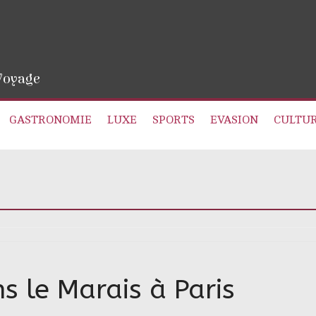
 Voyage
GASTRONOMIE
LUXE
SPORTS
EVASION
CULTU
 le Marais à Paris