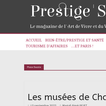
Prestige'S
Le magazine de l'Art de Vivre et du
ACCUEIL
BIEN-ÊTRE/PRESTIGE ET SANTÉ
TOURISME D’AFFAIRES
…ET PARIS !
Place Ducale
Les musées de Char
13 septembre 2022
Magali Aimé/AFJET