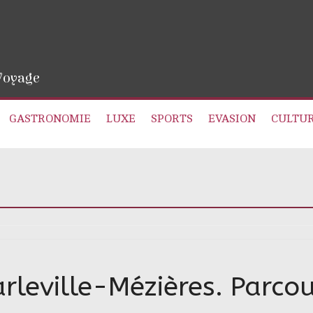
 Voyage
GASTRONOMIE
LUXE
SPORTS
EVASION
CULTU
leville-Mézières. Parcou