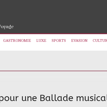
 Voyage
GASTRONOMIE
LUXE
SPORTS
EVASION
CULTU
 pour une Ballade musica