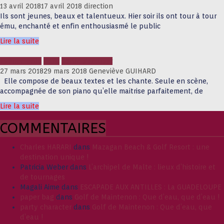
13 avril 2018
17 avril 2018
direction
Ils sont jeunes, beaux et talentueux. Hier soir ils ont tour à tour
ému, enchanté et enfin enthousiasmé le public
Lire la suite
Evènements
Paris
Sortir, s'amuser
27 mars 2018
29 mars 2018
Geneviève GUIHARD
Elle compose de beaux textes et les chante. Seule en scène,
accompagnée de son piano qu’elle maitrise parfaitement, de
Lire la suite
COMMENTAIRES
Charles HARARI
dans
Mazagan Beach & Golf Resort : une
destination unique !
Patricia Weber
dans
L’archipel de Malte : lieux d’histoire et
de tournages
Magali Aime
dans
ESCAPADE AUX ANTILLES : La GUADELOUPE
paper bag
dans
Golf de Maintenon : Que d’eau, que d’eau !
party character
dans
Golf de Maintenon : Que d’eau, que
d’eau !