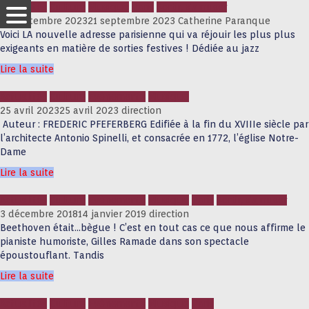
Actualités
Culture
Musique
Paris
Sortir, s'amuser
21 septembre 2023
21 septembre 2023
Catherine Paranque
Voici LA nouvelle adresse parisienne qui va réjouir les plus plus
exigeants en matière de sorties festives ! Dédiée au jazz
Lire la suite
Actualités
Culture
Evènements
Musique
25 avril 2023
25 avril 2023
direction
Auteur : FREDERIC PFEFERBERG Edifiée à la fin du XVIIIe siècle par
l’architecte Antonio Spinelli, et consacrée en 1772, l’église Notre-
Dame
Lire la suite
Actualités
Culture
Evènements
Musique
Paris
Sortir, s'amuser
3 décembre 2018
14 janvier 2019
direction
Beethoven était…bègue ! C’est en tout cas ce que nous affirme le
pianiste humoriste, Gilles Ramade dans son spectacle
époustouflant. Tandis
Lire la suite
Actualités
Culture
Evènements
Musique
Paris