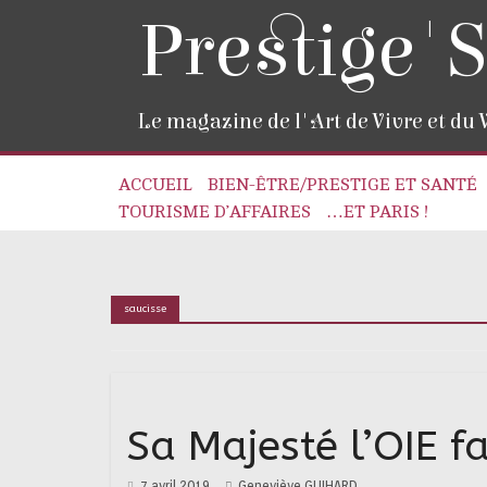
Prestige'S
Le magazine de l'Art de Vivre et du
ACCUEIL
BIEN-ÊTRE/PRESTIGE ET SANTÉ
TOURISME D’AFFAIRES
…ET PARIS !
saucisse
Sa Majesté l’OIE f
7 avril 2019
Geneviève GUIHARD