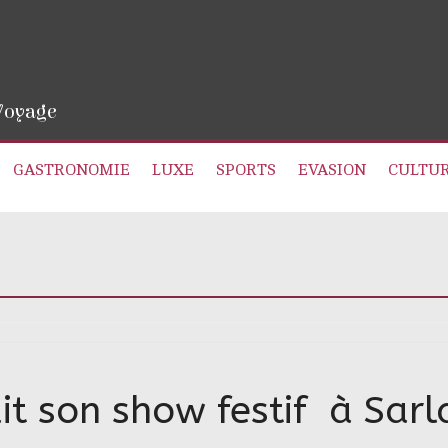
 Voyage
GASTRONOMIE
LUXE
SPORTS
EVASION
CULTU
ait son show festif à Sarl