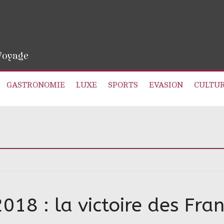
 Voyage
GASTRONOMIE
LUXE
SPORTS
EVASION
CULTU
8 : la victoire des Franç