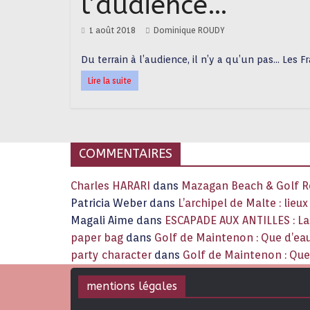
l’audience…
1 août 2018
Dominique ROUDY
Du terrain à l’audience, il n’y a qu’un pas… Les
Lire la suite
COMMENTAIRES
Charles HARARI
dans
Mazagan Beach & Golf Re
Patricia Weber
dans
L’archipel de Malte : lieu
Magali Aime
dans
ESCAPADE AUX ANTILLES : 
paper bag
dans
Golf de Maintenon : Que d’eau
party character
dans
Golf de Maintenon : Que 
mentions légales