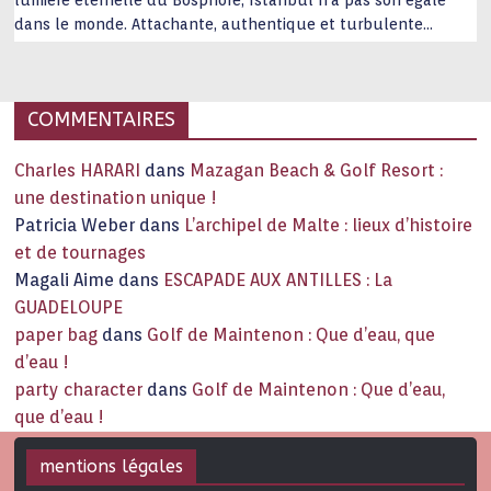
lumière éternelle du Bosphore, Istanbul n’a pas son égale
dans le monde. Attachante, authentique et turbulente
capitale historique Son look, sa culture, ses monuments, sa
joie de vivre étonnent. Exit … monotonie et
…
COMMENTAIRES
Charles HARARI
dans
Mazagan Beach & Golf Resort :
une destination unique !
Patricia Weber
dans
L’archipel de Malte : lieux d’histoire
et de tournages
Magali Aime
dans
ESCAPADE AUX ANTILLES : La
GUADELOUPE
paper bag
dans
Golf de Maintenon : Que d’eau, que
d’eau !
party character
dans
Golf de Maintenon : Que d’eau,
que d’eau !
mentions légales