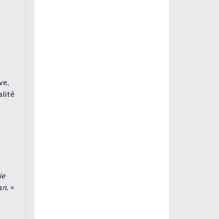
ve,
alité
ie
n. »