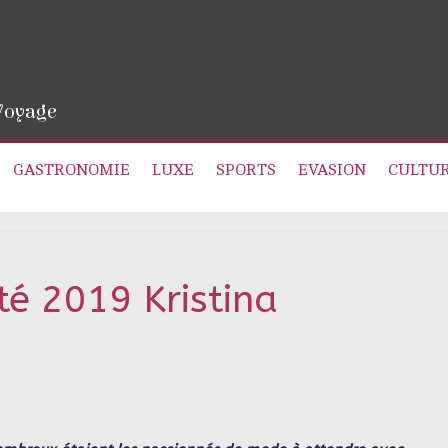
 Voyage
GASTRONOMIE
LUXE
SPORTS
EVASION
CULTU
té 2019 Kristina