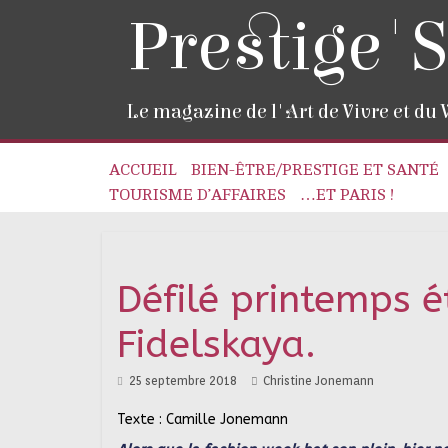
Prestige'S
Le magazine de l'Art de Vivre et du
ACCUEIL
BIEN-ÊTRE/PRESTIGE ET SANTÉ
TOURISME D’AFFAIRES
…ET PARIS !
Défilé printemps é
Fidelskaya.
25 septembre 2018
Christine Jonemann
Texte : Camille Jonemann