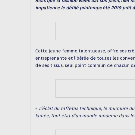
Alors que la fashion week bat son plein, hier
impatience le défilé printemps été 2019 prêt à p
Cette jeune femme talentueuse, offre ses cré
entreprenante et libérée de toutes les convent
de ses tissus, seul point commun de chacun d
«
L’éclat du taffetas technique, le murmure du 
lamée, font état d’un monde moderne dans lequel